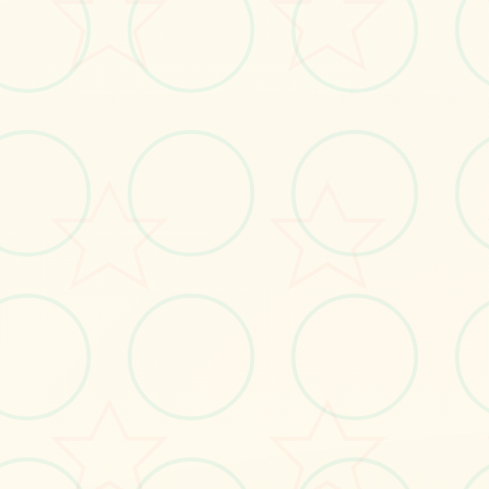
#4Gamers官方
#4Gamers平台
立即体验
免费完整版游戏