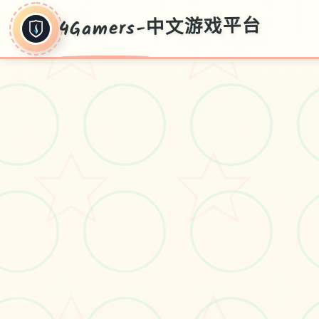
4Gamers-中文游戏平台
4Gamers-中文游
戏平台
部署，白送，正化界方，入口，平
台