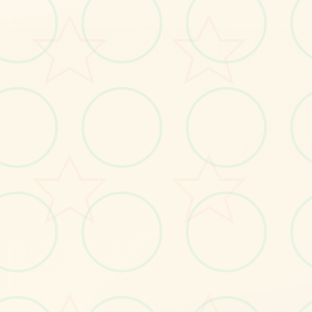
No.2
♡